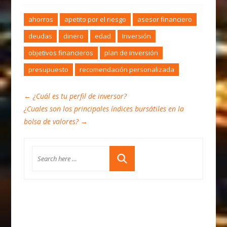
ahorros
apetito por el riesgo
asesor financiero
deudas
dinero
edad
Inversión
objetivos financieros
plan de inversión
presupuesto
recomendación personalizada
←
¿Cuál es tu perfil de inversor?
¿Cuales son los principales índices bursátiles en la
bolsa de valores?
→