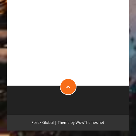
Forex Global
|
Theme by WowThemes.net