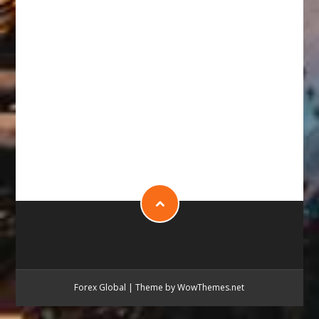
Forex Global
|
Theme by WowThemes.net