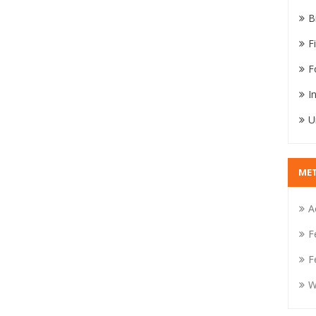
B
F
F
I
U
ME
A
F
F
W