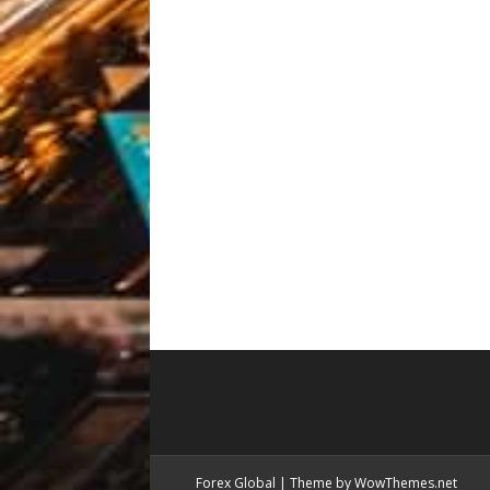
Forex Global
|
Theme by WowThemes.net