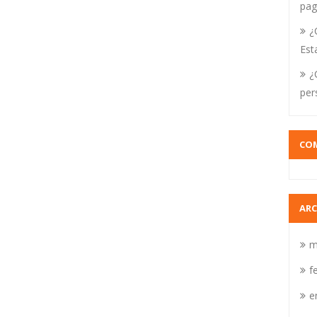
pag
¿
Est
¿
per
COM
AR
m
f
e