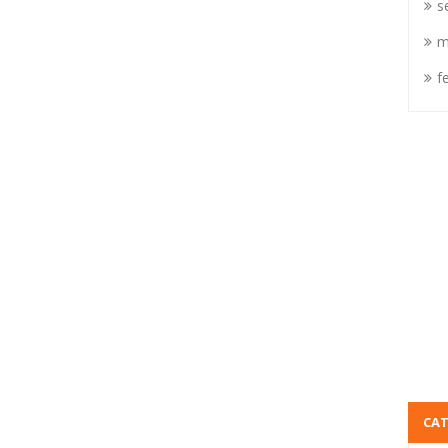
s
m
f
CA