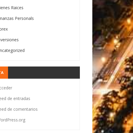
ienes Raices
inanzas Personals
orex
nversiones
ncategorized
TA
cceder
eed de entradas
eed de comentarios
ordPress.org